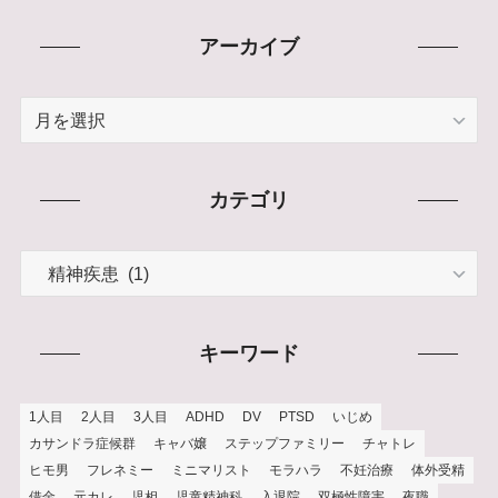
アーカイブ
ア
ー
カ
イ
カテゴリ
ブ
カ
テ
ゴ
リ
キーワード
1人目
2人目
3人目
ADHD
DV
PTSD
いじめ
カサンドラ症候群
キャバ嬢
ステップファミリー
チャトレ
ヒモ男
フレネミー
ミニマリスト
モラハラ
不妊治療
体外受精
借金
元カレ
児相
児童精神科
入退院
双極性障害
夜職