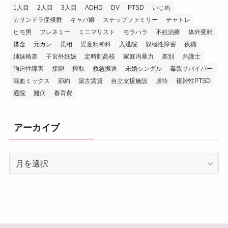
1人目
2人目
3人目
ADHD
DV
PTSD
いじめ
カサンドラ症候群
キャバ嬢
ステップファミリー
チャトレ
ヒモ男
フレネミー
ミニマリスト
モラハラ
不妊治療
体外受精
借金
元カレ
児相
児童精神科
入退院
双極性障害
夜職
姉妹格差
子宮外妊娠
定時制高校
家庭内暴力
差別
弁護士
強迫性障害
採卵
搾取
救急搬送
未婚シングル
毒親サバイバー
混血ミックス
節約
築古賃貸
自立支援施設
虐待
複雑性PTSD
通院
難病
養育費
アーカイブ
ア
ー
カ
イ
ブ