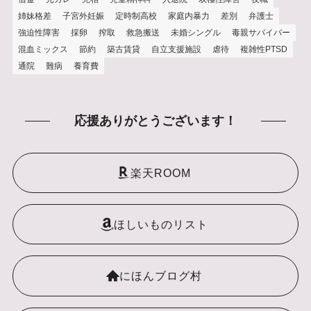
姉妹格差
子宮外妊娠
定時制高校
家庭内暴力
差別
弁護士
強迫性障害
採卵
搾取
救急搬送
未婚シングル
毒親サバイバー
混血ミックス
節約
築古賃貸
自立支援施設
虐待
複雑性PTSD
通院
難病
養育費
応援ありがとうございます！
楽天ROOM
ほしいものリスト
にほんブログ村